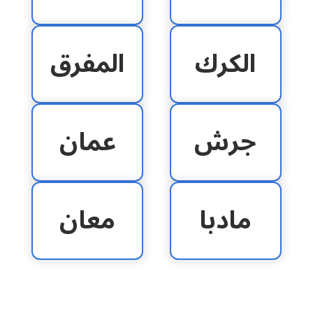
الكرك
المفرق
جرش
عمان
مادبا
معان