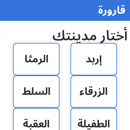
قارورة
أختار مدينتك
إربد
الرمثا
الزرقاء
السلط
الطفيلة
العقبة