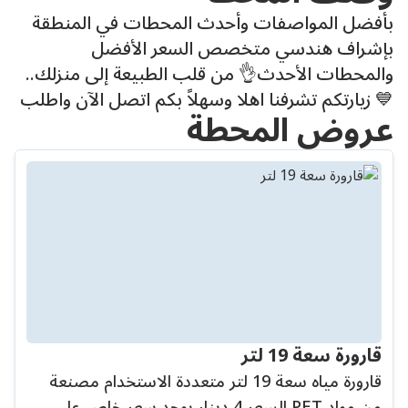
بأفضل المواصفات وأحدث المحطات في المنطقة
بإشراف هندسي متخصص السعر الأفضل
والمحطات الأحدث👌 من قلب الطبيعة إلى منزلك..
💙 زيارتكم تشرفنا اهلا وسهلاً بكم اتصل الآن واطلب
عروض المحطة
قارورة سعة 19 لتر
قارورة مياه سعة 19 لتر متعددة الاستخدام مصنعة
من مواد PET السعر 4 دينار يوجد سعر خاص على