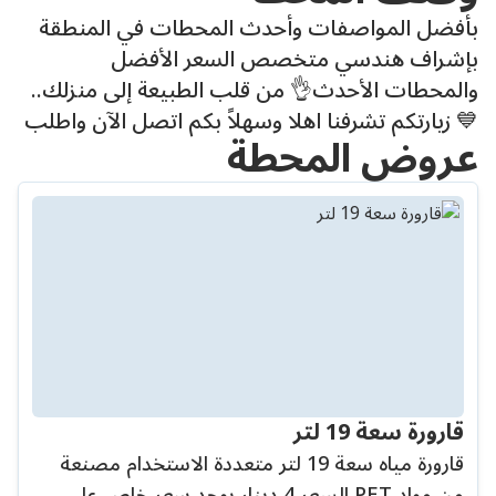
بأفضل المواصفات وأحدث المحطات في المنطقة
بإشراف هندسي متخصص السعر الأفضل
والمحطات الأحدث👌 من قلب الطبيعة إلى منزلك..
💙 زيارتكم تشرفنا اهلا وسهلاً بكم اتصل الآن واطلب
عروض المحطة
قارورة سعة 19 لتر
قارورة مياه سعة 19 لتر متعددة الاستخدام مصنعة
من مواد PET السعر 4 دينار يوجد سعر خاص على