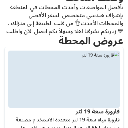
بأفضل المواصفات وأحدث المحطات في المنطقة
بإشراف هندسي متخصص السعر الأفضل
والمحطات الأحدث👌 من قلب الطبيعة إلى منزلك..
💙 زيارتكم تشرفنا اهلا وسهلاً بكم اتصل الآن واطلب
عروض المحطة
قارورة سعة 19 لتر
قارورة مياه سعة 19 لتر متعددة الاستخدام مصنعة
من مواد PET السعر 4 دينار يوجد سعر خاص على