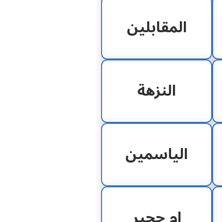
المقابلين
النزهة
الياسمين
ام حجير