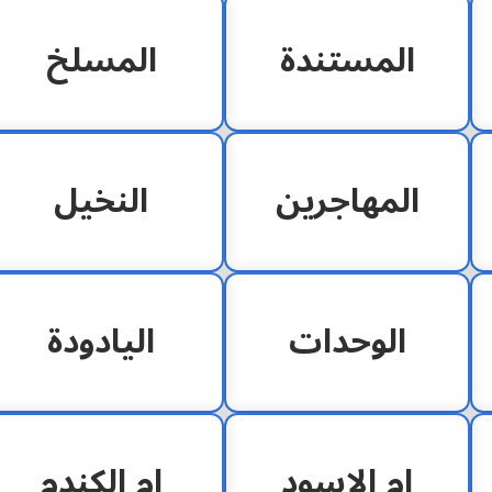
المستندة
المسلخ
المهاجرين
النخيل
الوحدات
اليادودة
ام الاسود
ام الكندم