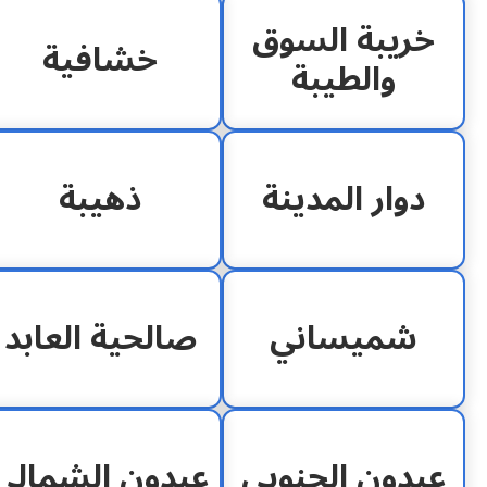
خريبة السوق
خشافية
والطيبة
دوار المدينة
ذهيبة
شميساني
صالحية العابد
عبدون الجنوبي
عبدون الشمالي