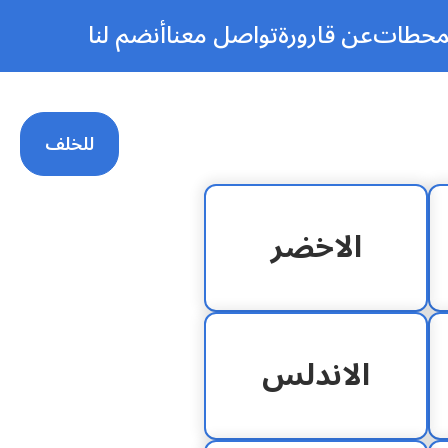
محطات
عن قارورة
تواصل معنا
أنضم لنا
للخلف
الاخضر
الاندلس