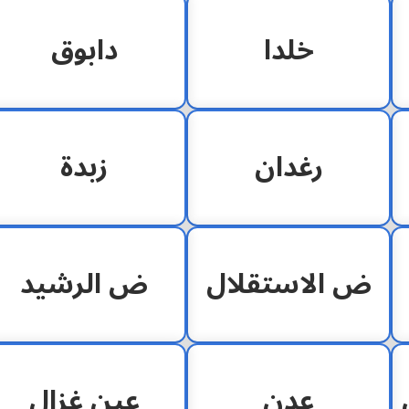
خلدا
دابوق
رغدان
زبدة
ض الاستقلال
ض الرشيد
عدن
عين غزال